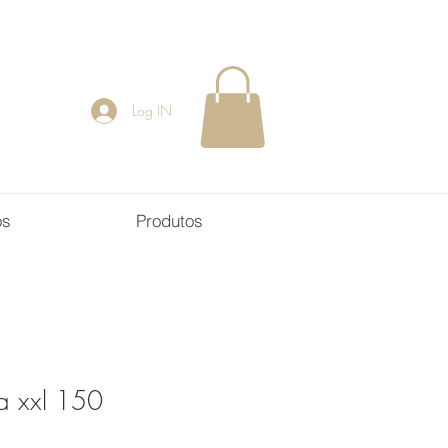
Log IN
os
Produtos
a xxl 150