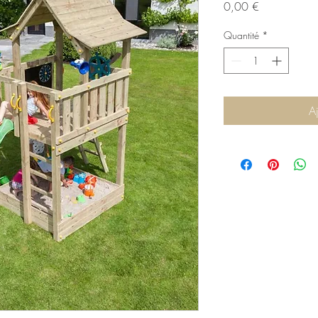
Prix
0,00 €
Quantité
*
A