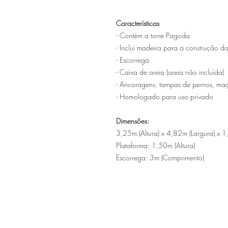
Características
- Contém a torre Pagoda
- Inclui madeira para a construção da
- Escorrega
- Caixa de areia (areia não incluída)
- Ancoragens, tampas de pernos, maç
- Homologado para uso privado
Dimensões:
3,25m (Altura) x 4,82m (Largura) x 
Plataforma: 1,50m (Altura)
Escorrega: 3m (Comprimento)
Sítio de Sº Pedro
Estrada Nacional 125 - km133