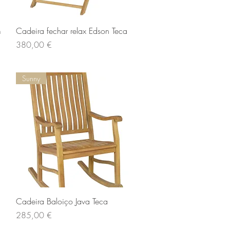
Aperçu rapide
m
Cadeira fechar relax Edson Teca
Prix
380,00 €
Sunny
Aperçu rapide
Cadeira Baloiço Java Teca
Prix
285,00 €