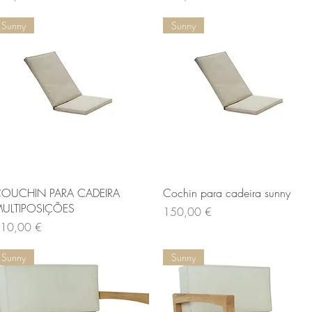
Sunny
Sunny
Aperçu rapide
Aperçu rapide
OUCHIN PARA CADEIRA
Cochin para cadeira sunny
ULTIPOSIÇÕES
Prix
150,00 €
ix
10,00 €
Sunny
Sunny