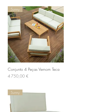
Sunny
Aperçu rapide
Conjunto 4 Peças Vernom Teca
Prix
4 750,00 €
Sunny