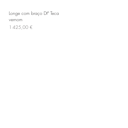
Aperçu rapide
Longe com braço Dtº Teca
vernom
Prix
1 425,00 €