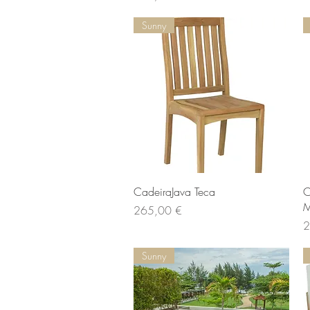
Sunny
Aperçu rapide
CadeiraJava Teca
C
M
Prix
265,00 €
Pr
2
Sunny