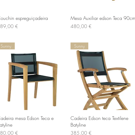
Aperçu rapide
Aperçu rapide
ouchin espreguiçadeira
Mesa Auxiliar edson Teca 90c
ix
Prix
89,00 €
480,00 €
Sunny
Sunny
Aperçu rapide
Aperçu rapide
adeira mesa Edson Teca e
Cadeira Edson teca Textilene
atyline
Batyline
ix
Prix
80,00 €
385,00 €