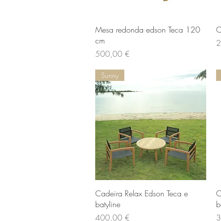
Aperçu rapide
Mesa redonda edson Teca 120
C
cm
Pr
2
Prix
500,00 €
Sunny
Aperçu rapide
Cadeira Relax Edson Teca e
C
batyline
b
Prix
Pr
400,00 €
3