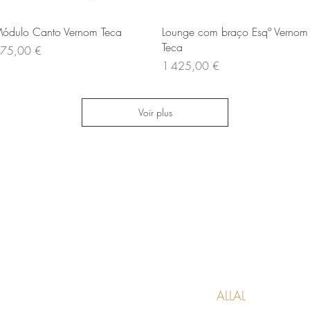
Aperçu rapide
Aperçu rapide
ódulo Canto Vernom Teca
Lounge com braço Esqº Vernom
Teca
ix
75,00 €
Prix
1 425,00 €
Voir plus
ALLAL