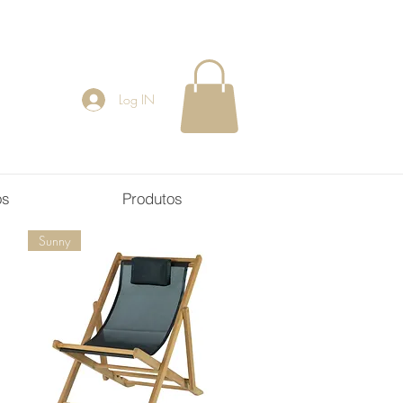
Log IN
os
Produtos
Sunny