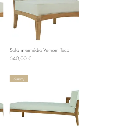
Aperçu rapide
Sofá intermédio Vernom Teca
Prix
640,00 €
Sunny