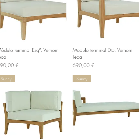
Aperçu rapide
Aperçu rapide
ódulo terminal Esqº. Vernom
Modulo terminal Dto. Vernom
eca
Teca
ix
Prix
90,00 €
690,00 €
Sunny
Sunny