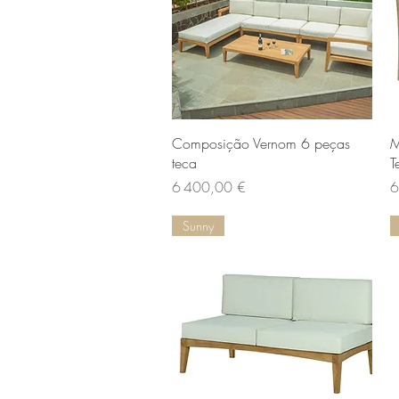
Aperçu rapide
Composição Vernom 6 peças
M
teca
T
Prix
Pr
6 400,00 €
6
Sunny