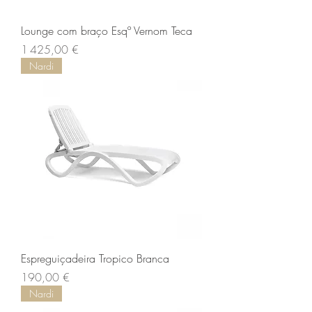
Lounge com braço Esqº Vernom Teca
Prix
1 425,00 €
Nardi
Espreguiçadeira Tropico Branca
Prix
190,00 €
Nardi