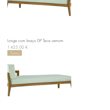
Longe com braço Dtº Teca vernom
Prix
1 425,00 €
Sunny