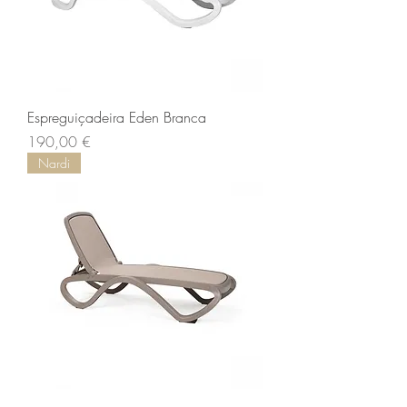
Espreguiçadeira Eden Branca
Prix
190,00 €
Nardi