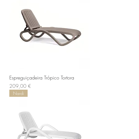
Espreguiçadeira Trópico Tortora
Prix
209,00 €
Nardi