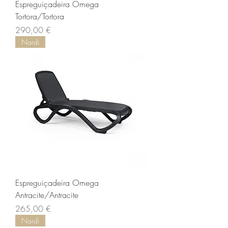
Espreguiçadeira Omega
Tortora/Tortora
Prix
290,00 €
Nardi
Espreguiçadeira Omega
Antracite/Antracite
Prix
265,00 €
Nardi