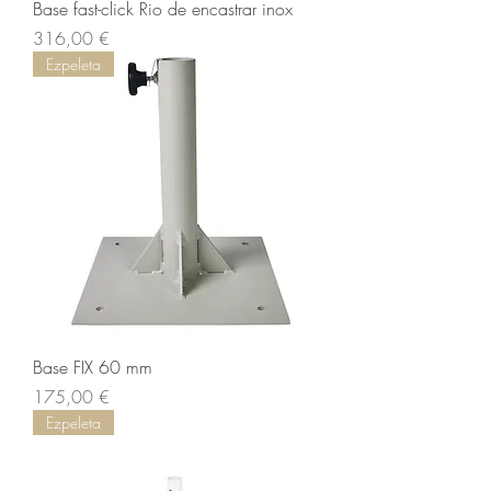
Base fast-click Rio de encastrar inox
Prix
316,00 €
Ezpeleta
Base FIX 60 mm
Prix
175,00 €
Ezpeleta