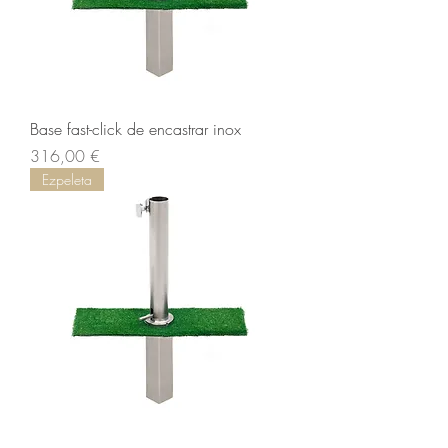
Base fast-click de encastrar inox
Prix
316,00 €
Ezpeleta