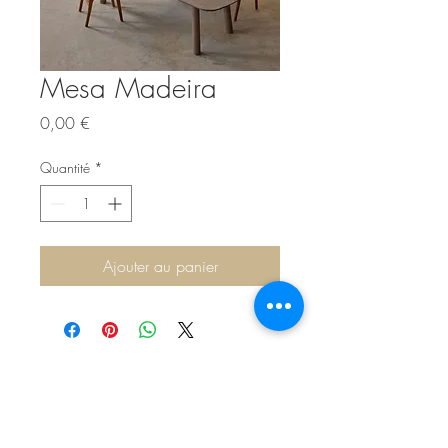
Mesa Madeira
Prix
0,00 €
Quantité
*
Ajouter au panier
Sítio de Sº Pedro
Estrada Nacional 125 - km133
8800 - TAVIRA - ALGARVE
©2022