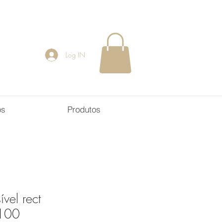
Log IN
os
Produtos
vel rect
100