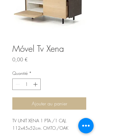
Móvel Tv Xena
Prix
0,00 €
Quantité
*
Ajouter au panier
TV UNIT XENA 1 PTA./1 CAJ.
112x45x52cm. CMTO./OAK