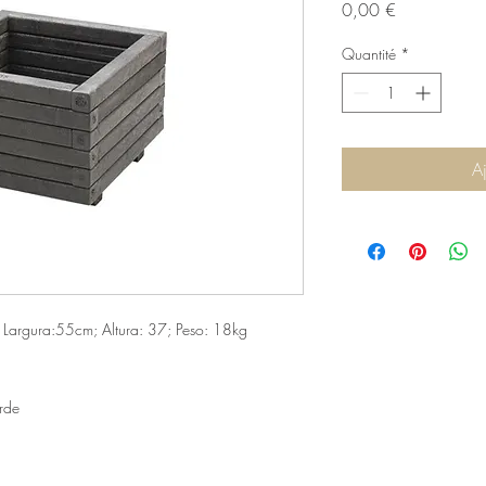
Prix
0,00 €
Quantité
*
A
; Largura:55cm; Altura: 37; Peso: 18kg
rde