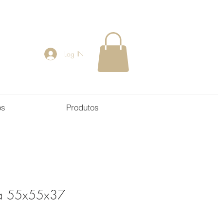
Log IN
os
Produtos
sa 55x55x37