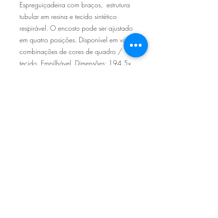
Espreguiçadeira com braços, estrutura
tubular em resina e tecido sintético
respirável. O encosto pode ser ajustado
em quatro posições. Disponível em várias
combinações de cores de quadro /
tecido. Empilhável. Dimensões: 194,5x
71x83cm altura 30cm
Sítio de Sº Pedro
Estrada Nacional 125 - km133
8800 - TAVIRA - ALGARVE
©2022
Reclamação electrónica
ALLAL