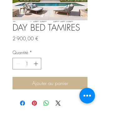
DAY BED TAMIRES
Prix
2 900,00 €
Quantité
*
Ajouter au panier
Sítio de Sº Pedro
Estrada Nacional 125 - km133
8800 - TAVIRA - ALGARVE
©2022