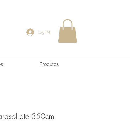
Log IN
os
Produtos
arasol até 350cm