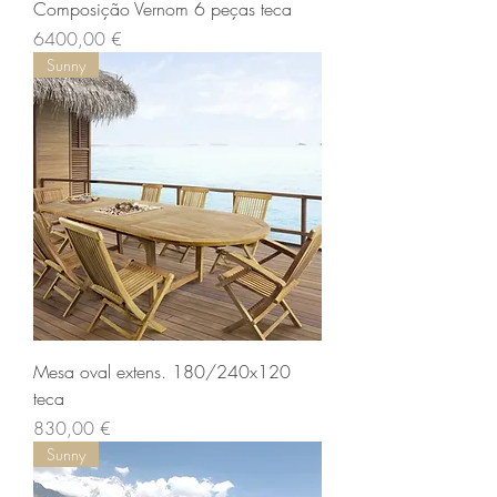
Composição Vernom 6 peças teca
Preço
6400,00 €
Sunny
Mesa oval extens. 180/240x120
teca
Preço
830,00 €
Sunny