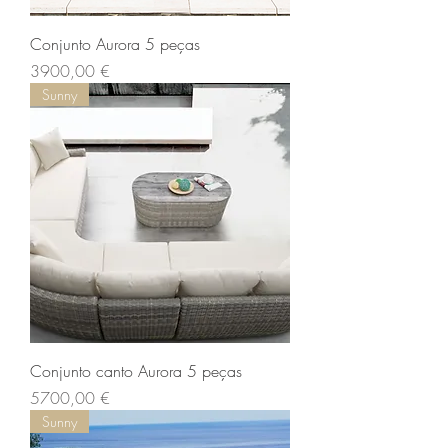
Conjunto Aurora 5 peças
Preço
3900,00 €
Sunny
Conjunto canto Aurora 5 peças
Preço
5700,00 €
Sunny