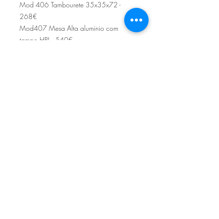
Mod 406 Tambourete 35x35x72 -
268€
Mod407 Mesa Alta aluminio com
tampo HPL - 540€
Sítio de Sº Pedro
Estrada Nacional 125 - km133
8800 - TAVIRA - ALGARVE
©2022
Reclamação electrónica
ALLAL