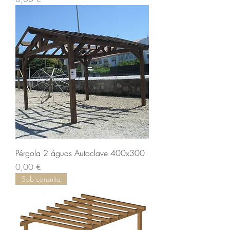
Pérgola 2 águas Autoclave 400x300
Preço
0,00 €
Sob consulta