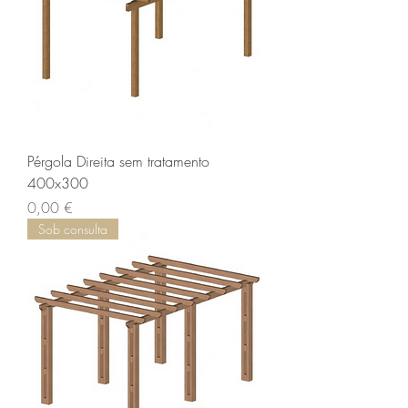
Pérgola Direita sem tratamento
400x300
Preço
0,00 €
Sob consulta