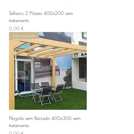
Telheiro 2 Pilares 400x200 sem
tratamento
Preço
0,00 €
Sob consulta
Pérgola sem Beirado 400x300 sem
tratamento
Preço
0,00 €