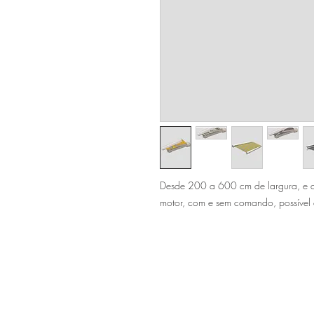
Desde 200 a 600 cm de largura, e 
motor, com e sem comando, possível c
Sítio de Sº Pedro
Estrada Nacional 125 - km133
8800 - TAVIRA - ALGARVE