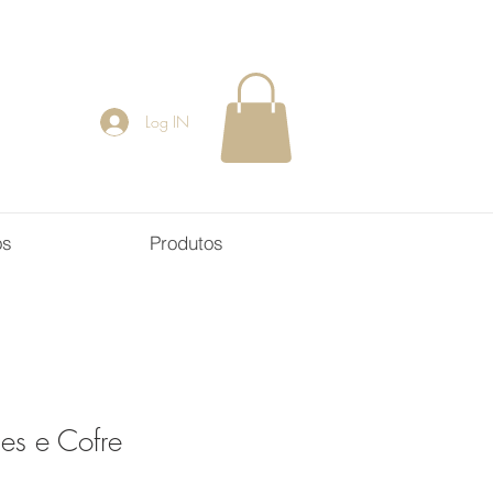
Log IN
os
Produtos
es e Cofre