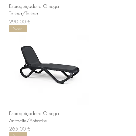
Espreguiçadeira Omega
Tortora/Tortora
Preço
290,00 €
Nardi
Espreguiçadeira Omega
Antracite/Antracite
Preço
265,00 €
Nardi