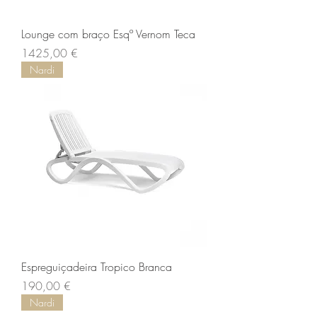
Lounge com braço Esqº Vernom Teca
Preço
1425,00 €
Nardi
Espreguiçadeira Tropico Branca
Preço
190,00 €
Nardi