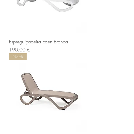
Espreguiçadeira Eden Branca
Preço
190,00 €
Nardi