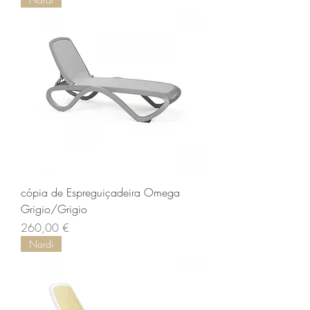
cópia de Espreguiçadeira Omega
Grigio/Grigio
Preço
260,00 €
Nardi