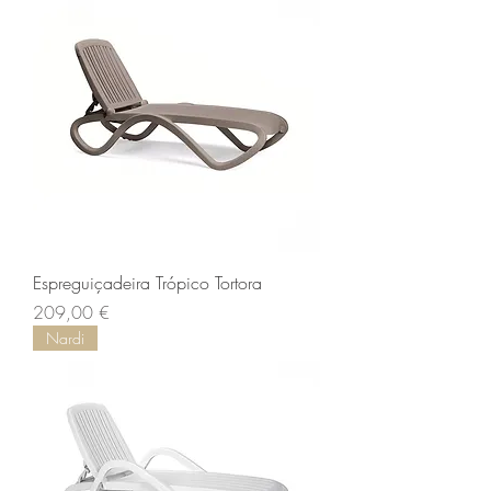
Espreguiçadeira Trópico Tortora
Preço
209,00 €
Nardi