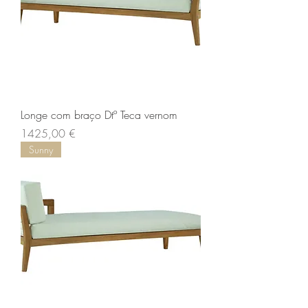
Longe com braço Dtº Teca vernom
Preço
1425,00 €
Sunny