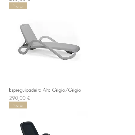
Nardi
Espreguiçadeira Alfa Grigio/Grigio
Preço
290,00 €
Nardi