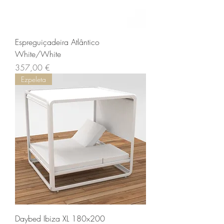
Espreguiçadeira Atlântico
White/White
Preço
357,00 €
Ezpeleta
Daybed Ibiza XL 180x200