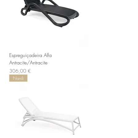
Espreguiçadeira Alfa
Antracite/Antracite
Preço
306,00 €
Nardi