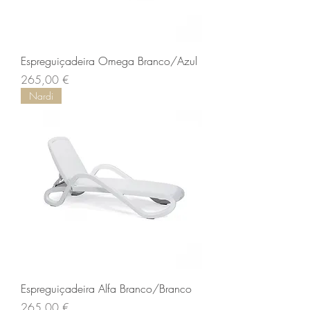
Espreguiçadeira Omega Branco/Azul
Preço
265,00 €
Nardi
Espreguiçadeira Alfa Branco/Branco
Preço
265,00 €