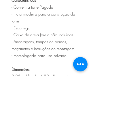
Características
- Contém a torre Pagoda
- Inclui madeira para a construção da
torre
- Escorrega
- Caixa de areia (areia não incluída)
- Ancoragens, tampas de pernos,
maçanetas e instruções de montagem
- Homologado para uso privado
Dimensões:
3,25m (Altura) x 4,82m (Largura) x
1,80m (Comprimento)
Plataforma: 1,50m (Altura)
Escorrega: 3m (Comprimento)
Sítio de Sº Pedro
Estrada Nacional 125 - km133