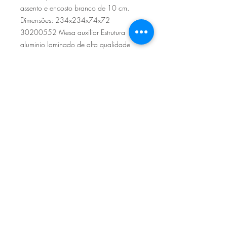
assento e encosto branco de 10 cm.
Dimensões: 234x234x74x72
30200552 Mesa auxiliar Estrutura
aluminio laminado de alta qualidade
Dimensões: 125x71x30cm
Sítio de Sº Pedro
Estrada Nacional 125 - km133
8800 - TAVIRA - ALGARVE
©2022
Reclamação electrónica
ALLAL