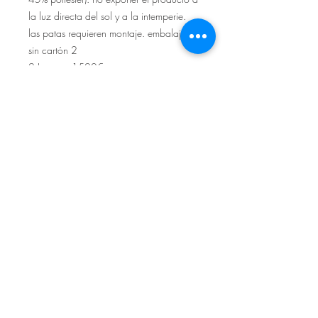
la luz directa del sol y a la intemperie.
las patas requieren montaje. embalaje
sin cartón 2
2 Lugares 1500€
Sítio de Sº Pedro
Estrada Nacional 125 - km133
8800 - TAVIRA - ALGARVE
©2022
Reclamação electrónica
ALLAL