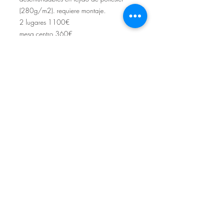
(280g/m2). requiere montaje.
2 lugares 1100€
mesa centro 360€
Sítio de Sº Pedro
Estrada Nacional 125 - km133
8800 - TAVIRA - ALGARVE
©2022
Reclamação electrónica
ALLAL