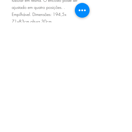
tubular em resina. O encosto pode ser
ajustado em quatro posições. .
Empilhável. Dimensões: 194,5x
71x83cm altura 30cm
Sítio de Sº Pedro
Estrada Nacional 125 - km133
8800 - TAVIRA - ALGARVE
©2022
Reclamação electrónica
ALLAL