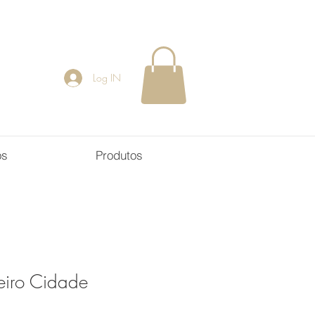
Log IN
os
Produtos
eiro Cidade