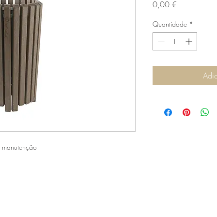
Preço
0,00 €
Quantidade
*
Adic
r manutenção