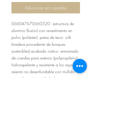
Adicionar ao carrinho
066047670660520 - estructura de
aluminio (fusión) con revestimiento en
polvo (poliéster). patas de teca - svlk
(madera procedente de bosques
sostenibles) acabado rústico. entramado
de cuerdas para exterior (polipropileno),
hidrorepelente y resistiente a los rayos uv.
asiento no desenfundable con mullido
para el exterior quick dry foam
(antihumedad). tejido para exterior
sunbrella (100% acrílico) hidrorepelentes
y resistientes a los rayos uv.
Sítio de Sº Pedro