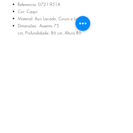
Referencia: 0721-951A
Cor: Caqui
Material: Aço Lacado, Couro e Lona
Dimensões: Assento 75
cm, Profundidade: 86 cm, Altura 86
cm
Sítio de Sº Pedro
Estrada Nacional 125 - km133
8800 - TAVIRA - ALGARVE
©2022
Reclamação electrónica
ALLAL