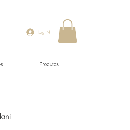
Log IN
os
Produtos
lani