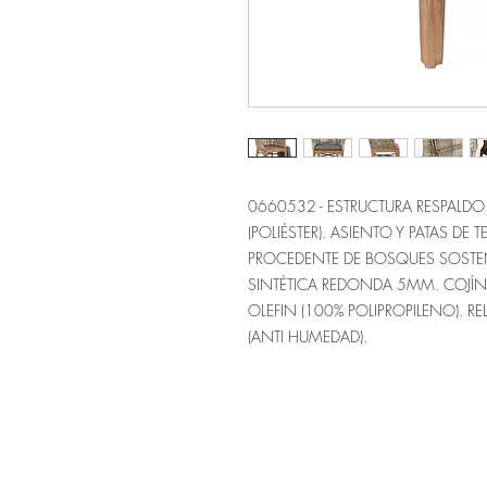
0660532 - ESTRUCTURA RESPALD
(POLIÉSTER). ASIENTO Y PATAS DE 
PROCEDENTE DE BOSQUES SOSTENI
SINTÉTICA REDONDA 5MM. COJÍ
OLEFIN (100% POLIPROPILENO). R
(ANTI HUMEDAD).
Sítio de Sº Pedro
Estrada Nacional 125 - km133