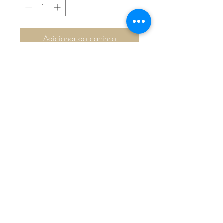
Adicionar ao carrinho
Sítio de Sº Pedro
Estrada Nacional 125 - km133
8800 - TAVIRA - ALGARVE
©2022
Reclamação electrónica
ALLAL