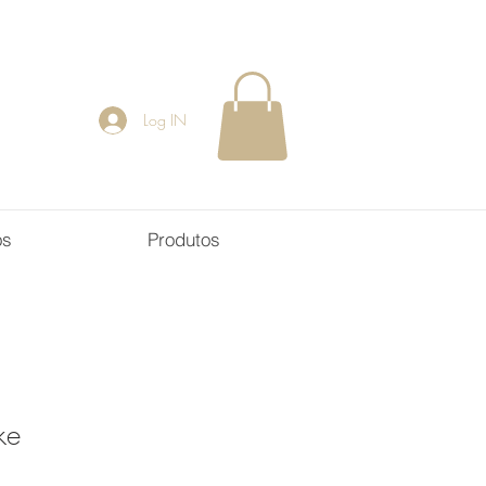
Log IN
os
Produtos
ke