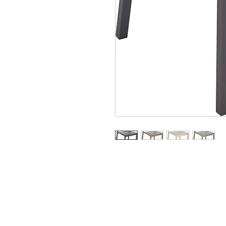
Sítio de Sº Pedro
Estrada Nacional 125 - km133