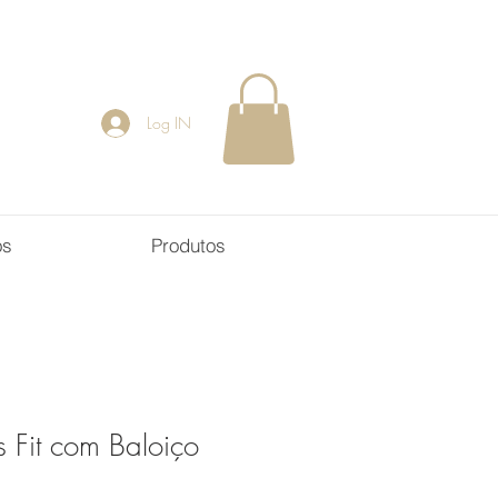
Log IN
os
Produtos
s Fit com Baloiço