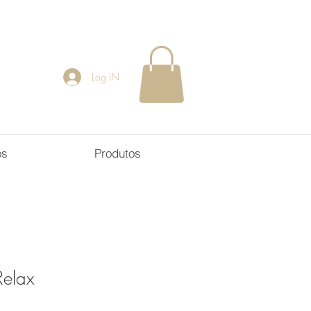
Log IN
os
Produtos
Relax