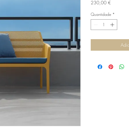
Preço
230,00 €
Quantidade
*
Adic