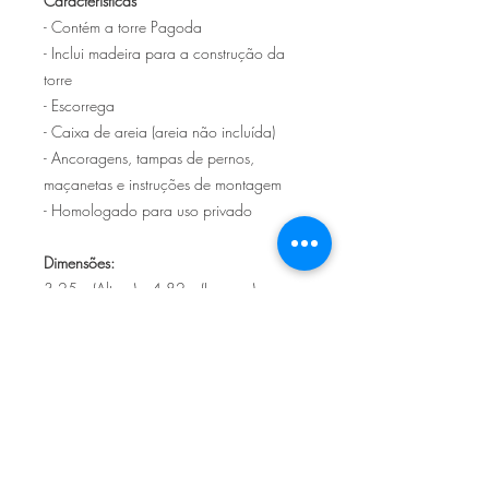
Características
- Contém a torre Pagoda
- Inclui madeira para a construção da
torre
- Escorrega
- Caixa de areia (areia não incluída)
- Ancoragens, tampas de pernos,
maçanetas e instruções de montagem
- Homologado para uso privado
Dimensões:
3,25m (Altura) x 4,82m (Largura) x
1,80m (Comprimento)
Plataforma: 1,50m (Altura)
Escorrega: 3m (Comprimento)
Sítio de Sº Pedro
Estrada Nacional 125 - km133