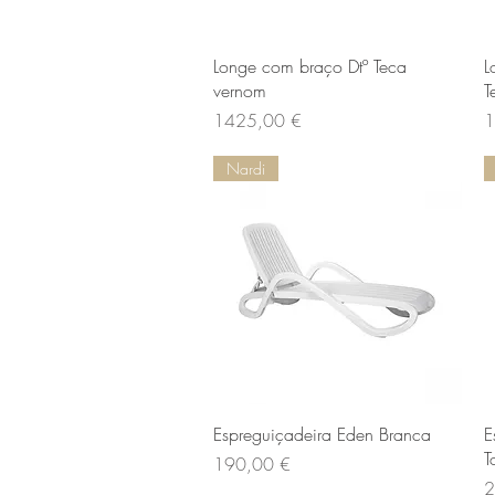
Vista rapida
Longe com braço Dtº Teca
L
vernom
T
Prezzo
P
1425,00 €
1
Nardi
Vista rapida
Espreguiçadeira Eden Branca
E
T
Prezzo
190,00 €
P
2