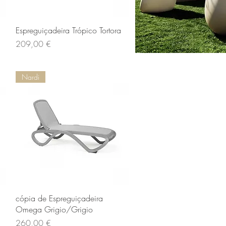
Vista rapida
Espreguiçadeira Trópico Tortora
Prezzo
209,00 €
Nardi
Vista rapida
cópia de Espreguiçadeira
Omega Grigio/Grigio
Prezzo
260,00 €