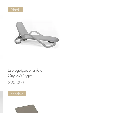
Nardi
Vista rapida
Espreguiçadeira Alfa
Grigio/Grigio
Prezzo
290,00 €
Ezpeleta