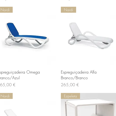
Nardi
Nardi
Vista rapida
Vista rapida
spreguiçadeira Omega
Espreguiçadeira Alfa
ranco/Azul
Branco/Branco
rezzo
Prezzo
65,00 €
265,00 €
Nardi
Ezpeleta