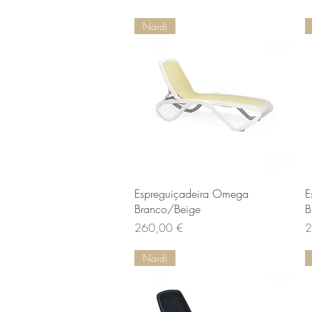
Nardi
Vista rapida
Espreguiçadeira Omega
E
Branco/Beige
B
Prezzo
P
260,00 €
2
Nardi