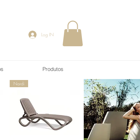
Log IN
os
Produtos
Nardi