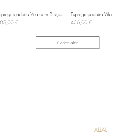
Vista rapida
Vista rapida
spreguiçadeira Vila com Braços
Espreguiçadeira Vila
rezzo
Prezzo
05,00 €
436,00 €
Carica altro
ALLAL