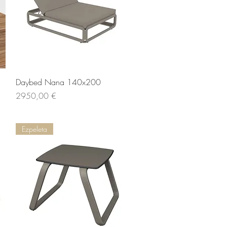
Vista rapida
Daybed Nana 140x200
Prezzo
2950,00 €
Ezpeleta