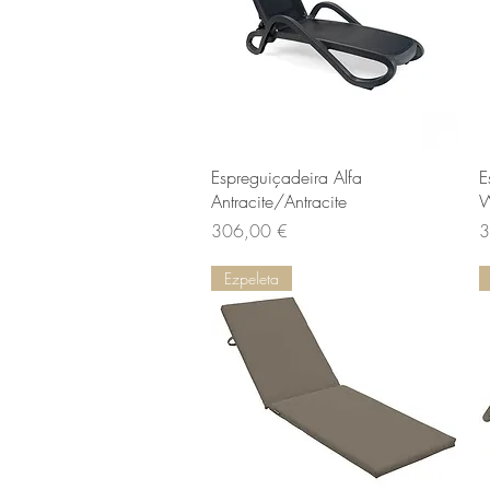
Vista rapida
Espreguiçadeira Alfa
E
Antracite/Antracite
W
Prezzo
P
306,00 €
3
Ezpeleta