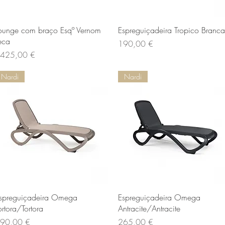
Vista rapida
Vista rapida
ounge com braço Esqº Vernom
Espreguiçadeira Tropico Branca
eca
Prezzo
190,00 €
rezzo
425,00 €
Nardi
Nardi
Vista rapida
Vista rapida
spreguiçadeira Omega
Espreguiçadeira Omega
ortora/Tortora
Antracite/Antracite
rezzo
Prezzo
90,00 €
265,00 €