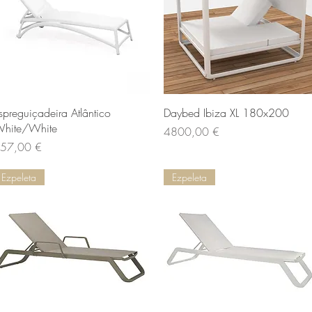
Vista rapida
Vista rapida
spreguiçadeira Atlântico
Daybed Ibiza XL 180x200
hite/White
Prezzo
4800,00 €
rezzo
57,00 €
Ezpeleta
Ezpeleta