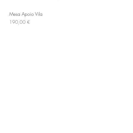
Vista rapida
Mesa Apoio Vila
Prezzo
190,00 €