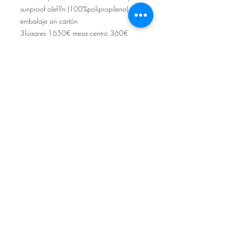
sunproof olef?n (100%polipropileno).
embalaje sin cartón
3lugares 1650€ mesa centro 360€
Sítio de Sº Pedro
Estrada Nacional 125 - km133
8800 - TAVIRA - ALGARVE
©2022
Reclamação electrónica
ALLAL