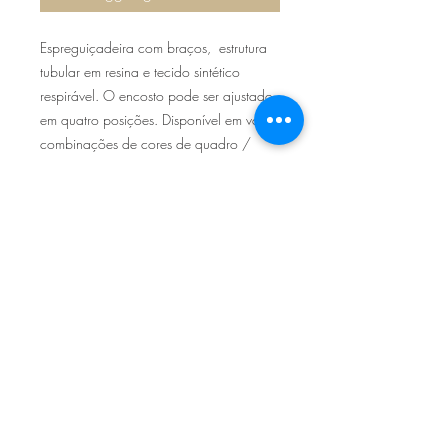
Espreguiçadeira com braços, estrutura
tubular em resina e tecido sintético
respirável. O encosto pode ser ajustado
em quatro posições. Disponível em várias
combinações de cores de quadro /
tecido. Empilhável. Dimensões: 194,5x
71x83cm altura 30cm
Sítio de Sº Pedro
Estrada Nacional 125 - km133
8800 - TAVIRA - ALGARVE
©2022
Reclamação electrónica
ALLAL