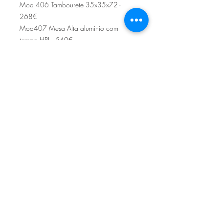
Mod 406 Tambourete 35x35x72 -
268€
Mod407 Mesa Alta aluminio com
tampo HPL - 540€
Sítio de Sº Pedro
Estrada Nacional 125 - km133
8800 - TAVIRA - ALGARVE
©2022
Reclamação electrónica
ALLAL