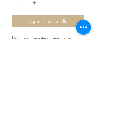
Aggiungi al carrello
Uso interior ou exterior, empilhável
Branco retro; Rosa retro, Azul
Sítio de Sº Pedro
Estrada Nacional 125 - km133
8800 - TAVIRA - ALGARVE
©2022
Reclamação electrónica
ALLAL