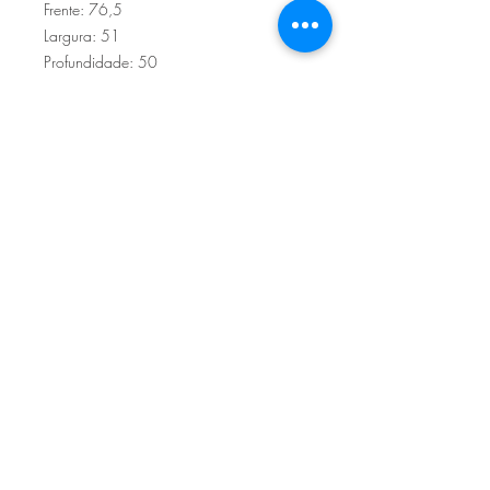
Frente: 76,5
Largura: 51
Profundidade: 50
Sítio de Sº Pedro
Estrada Nacional 125 - km133
8800 - TAVIRA - ALGARVE
©2022
Reclamação electrónica
ALLAL