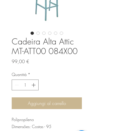
Cadeira Alta Attic
MT-ATT00 084X00
Prezzo
99,00 €
Quantità
*
Aggiungi al carrello
Polipropileno
Dimensões: Costas - 95