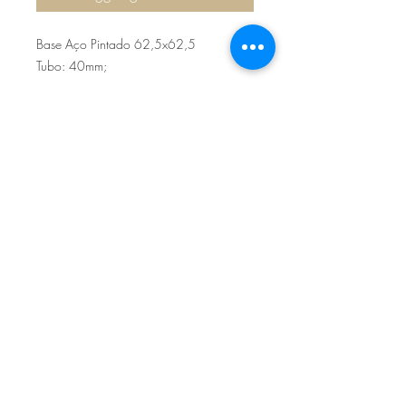
Base Aço Pintado 62,5x62,5
Tubo: 40mm;
Sítio de Sº Pedro
Estrada Nacional 125 - km133
8800 - TAVIRA - ALGARVE
©2022
Reclamação electrónica
ALLAL