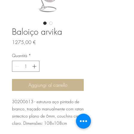
Baloiço arvika
Prezzo
1275,00 €
Quantità
*
Aggiungi al carrello
30200613 - estrutura aço pintado de
branco, traçado manualmente com ratan
sintectico plano de 6mm, couchins cinza
claro. Dimensões: 108x108cm