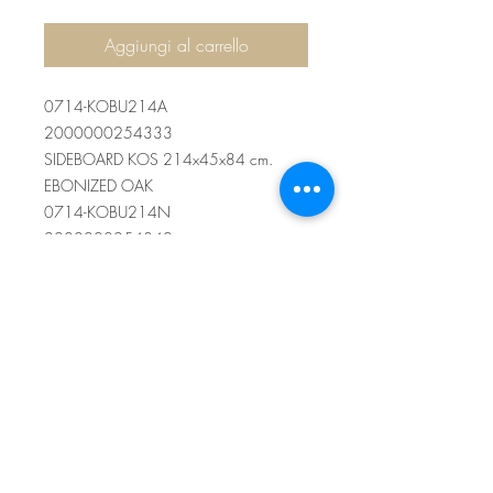
Aggiungi al carrello
0714-KOBU214A
2000000254333
SIDEBOARD KOS 214x45x84 cm.
EBONIZED OAK
0714-KOBU214N
2000000254340
SIDEBOARD KOS 214x45x84 cm.
NATURAL OAK
Sítio de Sº Pedro
Estrada Nacional 125 - km133
8800 - TAVIRA - ALGARVE
©2022