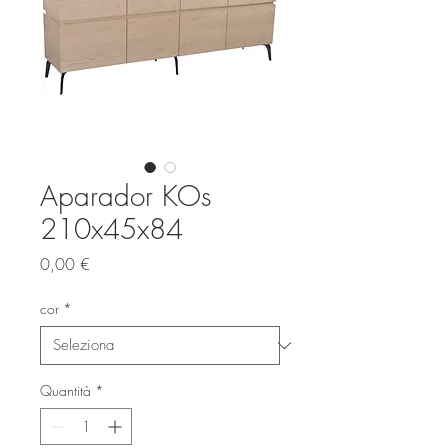
Aparador KOs
210x45x84
Prezzo
0,00 €
cor
*
Quantità
*