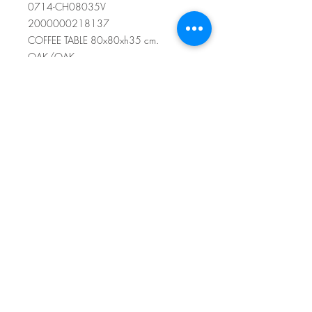
0714-CH08035V
2000000218137
COFFEE TABLE 80x80xh35 cm.
OAK/OAK
Sítio de Sº Pedro
Estrada Nacional 125 - km133
8800 - TAVIRA - ALGARVE
©2022
Reclamação electrónica
ALLAL