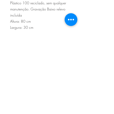
Plástico 100 reciclado, sem qualquer
manutenção. Gravação Baixo relevo
incluída
Altura: 80 cm
Largura: 30 cm
Sítio de Sº Pedro
Estrada Nacional 125 - km133
8800 - TAVIRA - ALGARVE
©2022
Reclamação electrónica
ALLAL