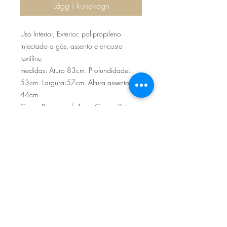
Lägg i kundvagn
Uso Interior, Exterior, polipropileno
injectado a gás, assento e encosto
textiline
medidas: Atura 83cm. Profundidade:
53cm. Largura:57cm. Altura assento:
44cm
Cores: Beige azul, Areia Creme, Beige
Creme, Negro Humo, Branco Hu mo;
Branco azul
Sítio de Sº Pedro
Estrada Nacional 125 - km133
8800 - TAVIRA - ALGARVE
©2022