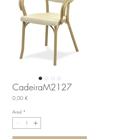
CadeiraM2127
Pris
0,00 €
Antal
*