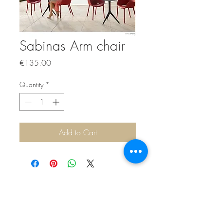
Sabinas Arm chair
Price
€135.00
Quantity
*
Add to Cart
Sítio de Sº Pedro
Estrada Nacional 125 - km133
8800 - TAVIRA - ALGARVE
©2022