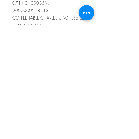
0714-CH09035M
2000000218113
COFFEE TABLE CHARLES d:90 h:35 cm.
CEMENT/OAK
Sítio de Sº Pedro
Estrada Nacional 125 - km133
8800 - TAVIRA - ALGARVE
©2022
Reclamação electrónica
ALLAL