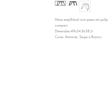
Mesa empilhável com patas em polipr
compact.
Dimensões:49x54,8x38,6
Cores: Antracite, Taupe e Branco
Sítio de Sº Pedro
Estrada Nacional 125 - km133
8800 - TAVIRA - ALGARVE
©2022
Reclamação electrónica