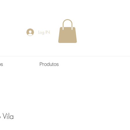
Log IN
os
Produtos
Vila