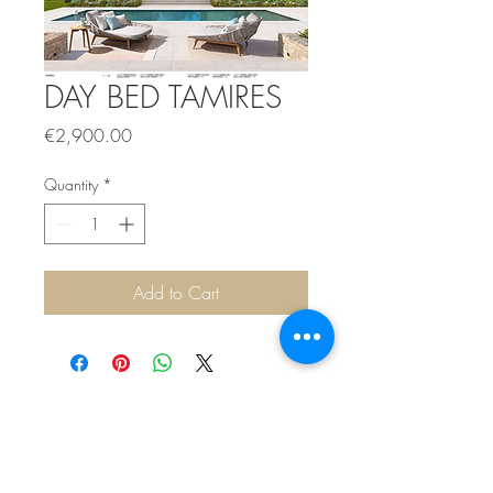
DAY BED TAMIRES
Price
€2,900.00
Quantity
*
Add to Cart
Sítio de Sº Pedro
Estrada Nacional 125 - km133
8800 - TAVIRA - ALGARVE
©2022