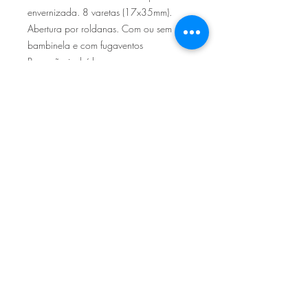
envernizada. 8 varetas (17x35mm).
Abertura por roldanas. Com ou sem
bambinela e com fugaventos
Base não incluída.
Sítio de Sº Pedro
Estrada Nacional 125 - km133
8800 - TAVIRA - ALGARVE
©2022
Reclamação electrónica
ALLAL