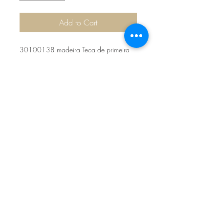
Add to Cart
30100138 madeira Teca de primeira
qualidade. Dimensões: 45x54x99cm
Sítio de Sº Pedro
Estrada Nacional 125 - km133
8800 - TAVIRA - ALGARVE
©2022
Reclamação electrónica
ALLAL