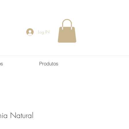
Log IN
os
Produtos
ia Natural