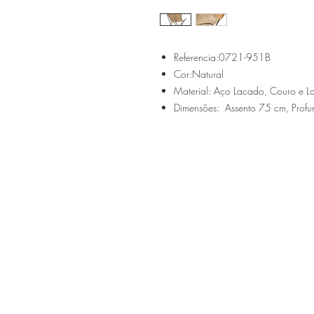
Referencia:0721-951B
Cor:Natural
Material: Aço Lacado, Couro e L
Dimensões: Assento 75 cm, Profu
Sítio de Sº Pedro
Estrada Nacional 125 - km133
8800 - TAVIRA - ALGARVE
©2022
Reclamação electrónica