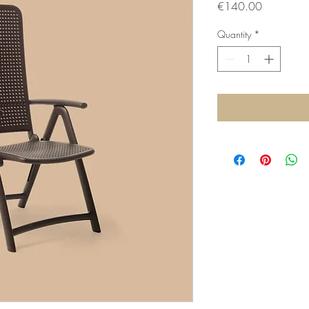
Price
€140.00
Quantity
*