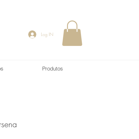
Log IN
os
Produtos
rsena